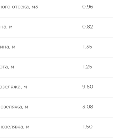
ого отсека, м3
0.96
на, м
0.82
на, м
1.35
ота, м
1.25
зеляжа, м
9.60
юзеляжа, м
3.08
юзеляжа, м
1.50