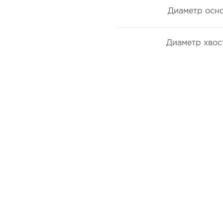
Диаметр осно
Диаметр хвос
О компании
Самолёты
Яхты