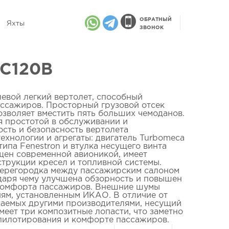
ОБРАТНЫЙ
Яхты
ЗВОНОК
EC120B
елевой легкий вертолет, способный
ассажиров. Просторный грузовой отсек
позволяет вместить пять больших чемоданов.
ся простотой в обслуживании и
сть и безопасность вертолета
ехнологии и агрегаты: двигатель Turbomeca
 типа Fenestron и втулка несущего винта
ащен современной авионикой, имеет
рукции кресел и топливной системы.
 перегородка между пассажирским салоном
одаря чему улучшена обзорность и повышен
 комфорта пассажиров. Внешние шумы
ям, установленным ИКАО. В отличие от
каемых другими производителями, несущий
меет три композитные лопасти, что заметно
 пилотирования и комфорте пассажиров.