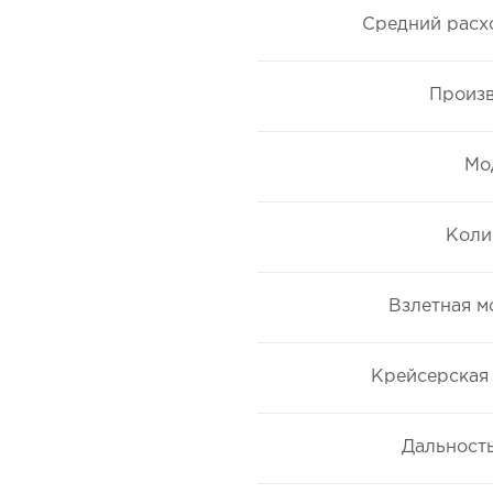
Средний расхо
Произв
Мо
Коли
Взлетная м
Крейсерская 
Дальность