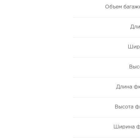
Объем багажн
Дли
Шири
Выс
Длина фю
Высота ф
Ширина ф