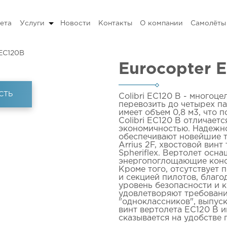
ета
Услуги
Новости
Контакты
О компании
Самолёты
 EC120B
Eurocopter 
СТЬ
Colibri EC120 B - многоц
перевозить до четырех п
имеет объем 0,8 м3, что 
Colibri EC120 B отличает
экономичностью. Надежно
обеспечивают новейшие т
Arrius 2F, хвостовой винт
Spheriflex. Вертолет осн
энергопоглощающие конст
Кроме того, отсутствует
и секцией пилотов, благ
уровень безопасности и
удовлетворяют требовани
"одноклассников", выпус
винт вертолета EC120 B и
сказывается на удобстве