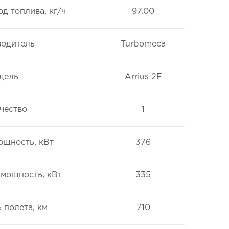
д топлива, кг/ч
97.00
одитель
Turbomeca
дель
Arrius 2F
чество
1
ощность, кВт
376
мощность, кВт
335
 полета, км
710