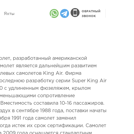
ОБРАТНЫЙ
Яхты
ЗВОНОК
олет, разработанный американской
Самолет является дальнейшим развитием
левых самолетов King Air. Фирма
оследнюю разработку серии Super King Air
350 с удлиненным фюзеляжем, крылом
 уменьшающими сопротивление
Вместимость составила 10-16 пассажиров.
здух в сентябре 1988 года, поставки начаты
тября 1991 года самолет заменил
огда истек их срок сертификации. Самолет
ва 2009 года оснащается стандартным