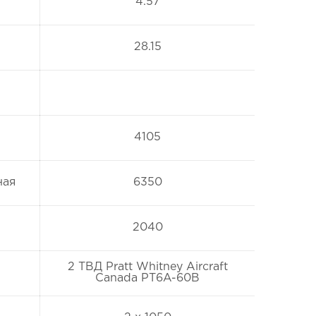
4.57
28.15
4105
ная
6350
2040
2 ТВД Pratt Whitney Aircraft
Canada PT6A-60B