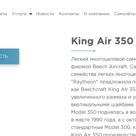
ета
Услуги
Новости
Контакты
О компании
Самолёты
King Air 350
СТЬ
Легкий многоцелевой сам
фирмой Beech Aircraft. 
семейства легких многоце
"Raytheon" предложила п
как Beechcraft King Air 
увеличенного размаха и
вертикальными шайбами. 
Model 350 поднялась в во
в марте 1990 года, а с ок
стандартные Model 300, к
King Air 350 производст