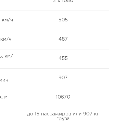
2 х 1050
 км/ч
505
 км/ч
487
, км/
455
907
/мин
, м
10670
до 15 пассажиров или 907 кг
груза