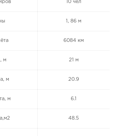
иров
10 чел
ны
1, 86 м
лёта
6084 км
, м
21 м
а, м
20.9
а, м
6.1
а,м2
48.5