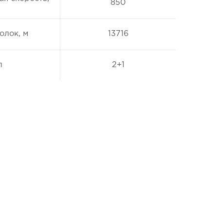
850
олок, м
13716
л
2+1