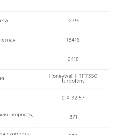
ета
12791
летная
18416
6418
Honeywell HTF7350
ля
turbofans
2 X 32.57
кая скорость,
871
ая скорость,