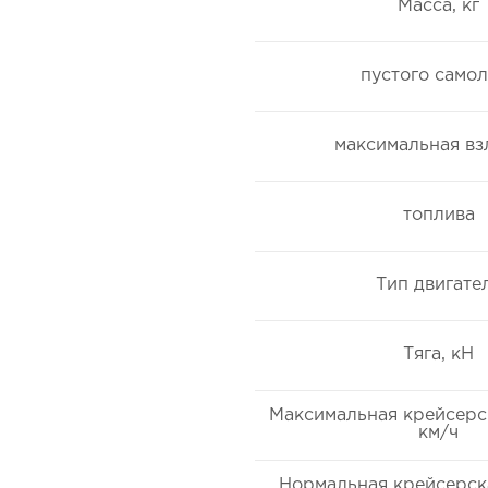
Масса, кг
пустого самол
максимальная вз
топлива
Тип двигате
Тяга, кН
Максимальная крейсерс
км/ч
Нормальная крейсерск