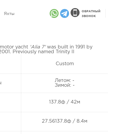
ОБРАТНЫЙ
Яхты
ЗВОНОК
motor yacht
'Alia 7'
was built in 1991 by
 2001. Previously named Trinity II
Custom
Летом: -
ы
Зимой: -
137.8ф / 42м
27.56137.8ф / 8.4м