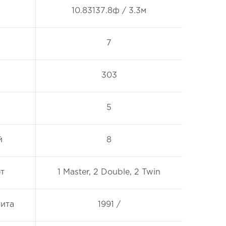
10.83137.8ф / 3.3м
7
303
5
й
8
т
1 Master, 2 Double, 2 Twin
фита
1991 /