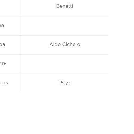
Benetti
ра
ра
Aldo Cichero
сть
сть
15 уз