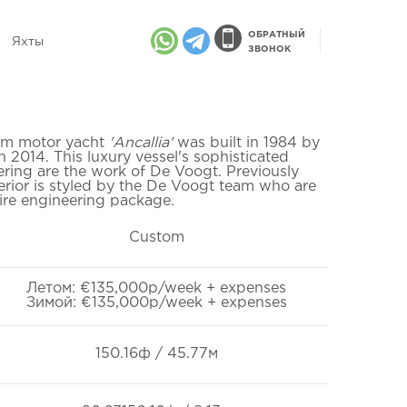
ОБРАТНЫЙ
Яхты
ЗВОНОК
m motor yacht
'Ancallia'
was built in 1984 by
in 2014. This luxury vessel's sophisticated
ering are the work of De Voogt. Previously
rior is styled by the De Voogt team who are
tire engineering package.
Custom
Летом: €135,000p/week + expenses
Зимой: €135,000p/week + expenses
150.16ф / 45.77м