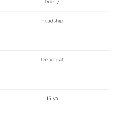
1984 /
Feadship
De Voogt
15 уз