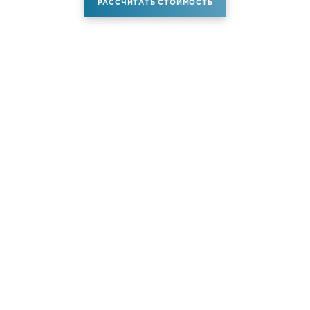
РАССЧИТАТЬ СТОИМОСТЬ
Аренда самолета
Услуги
Новости
Контакты
О компании
Самолёты
Яхты
Больше услуг
© ATM JET 2004-2026. All rights reserved