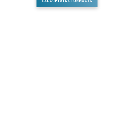
РАССЧИТАТЬ СТОИМОСТЬ
Аренда самолета
Услуги
Новости
Контакты
О компании
Самолёты
Яхты
Больше услуг
© ATM JET 2004-2026. All rights reserved