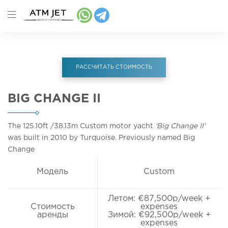
РАССЧИТАТЬ СТОИМОСТЬ
BIG CHANGE II
The 125.10ft
/38.13m
Custom motor yacht
'Big Change II'
was built in 2010 by Turquoise. Previously named Big
Change
Модель
Custom
Летом: €87,500p/week +
Стоимость
expenses
аренды
Зимой: €92,500p/week +
expenses