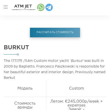
РАССЧИТАТЬ СТОИМОСТЬ
BURKUT
The 177.17ft
/54m
Custom motor yacht
'Burkut'
was built in
2009 by Baglietto. Francesco Paszkowski is responsible for
her beautiful exterior and interior design. Previously named
Berkut
Модель
Custom
Летом: €245,000p/week +
Стоимость
expenses
аренды
Зимой: -