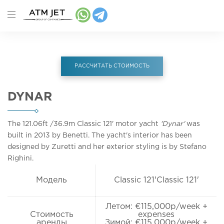
РАССЧИТАТЬ СТОИМОСТЬ
DYNAR
The 121.06ft
/36.9m
Classic 121' motor yacht
'Dynar'
was
built in 2013 by Benetti. The yacht's interior has been
designed by Zuretti and her exterior styling is by Stefano
Righini.
Модель
Classic 121'Classic 121'
Летом: €115,000p/week +
Стоимость
expenses
аренды
Зимой: €115,000p/week +