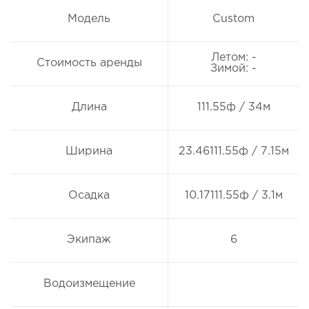
Модель
Custom
Летом: -
Стоимость аренды
Зимой: -
Длина
111.55ф / 34м
Ширина
23.46111.55ф / 7.15м
Осадка
10.17111.55ф / 3.1м
Экипаж
6
Водоизмещение