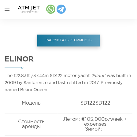
РАССЧИТАТЬ СТОИМОСТЬ
ELINOR
The 122.83ft
/37.44m
SD122 motor yacht
'Elinor'
was built in
2009 by Sanlorenzo and last refitted in 2017. Previously
named Bikini Queen
Модель
SD122SD122
Летом: €105,000p/week +
Стоимость
expenses
аренды
Зимой: -