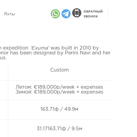
ОБРАТНЫЙ
Яхты
ЗВОНОК
 expedition
'Exuma'
was built in 2010 by
terior has been designed by Perini Navi and her
ius.
Custom
Летом: €189,000p/week + expenses
Зимой: €189,000p/week + expenses
163.71ф / 49.9м
31.17163.71ф / 9.5м