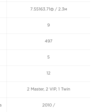
7.55163.71ф / 2.3м
9
497
5
12
2 Master, 2 VIP, 1 Twin
а
2010 /