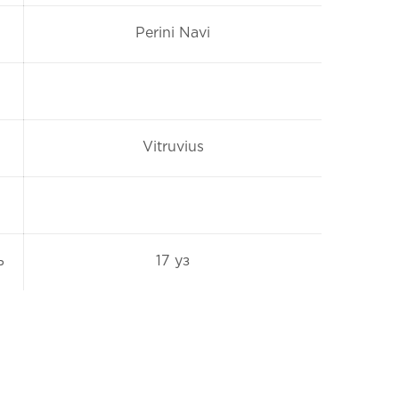
Perini Navi
Vitruvius
ь
17 уз