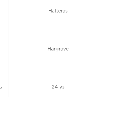
Hatteras
Hargrave
ь
ь
24 уз