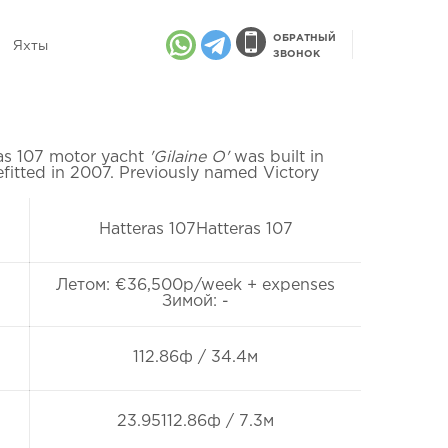
ОБРАТНЫЙ
Яхты
ЗВОНОК
as 107 motor yacht
'Gilaine O'
was built in
efitted in 2007. Previously named Victory
Hatteras 107Hatteras 107
Летом: €36,500p/week + expenses
Зимой: -
112.86ф / 34.4м
23.95112.86ф / 7.3м