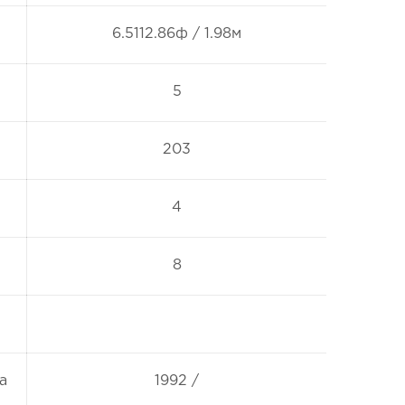
6.5112.86ф / 1.98м
5
203
4
8
а
1992 /