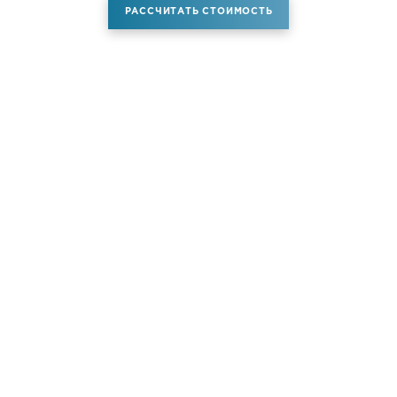
РАССЧИТАТЬ СТОИМОСТЬ
Аренда самолета
Услуги
Новости
Контакты
О компании
Самолёты
Яхты
Больше услуг
© ATM JET 2004-2026. All rights reserved