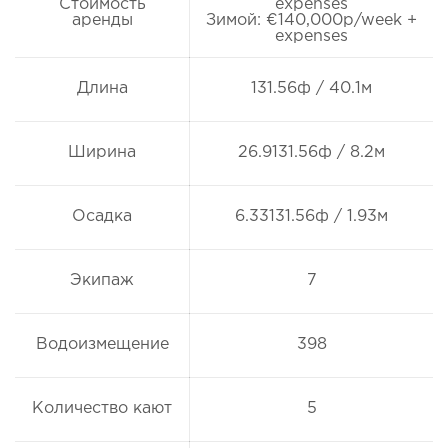
Стоимость
expenses
аренды
Зимой: €140,000p/week +
expenses
Длина
131.56ф / 40.1м
Ширина
26.9131.56ф / 8.2м
Осадка
6.33131.56ф / 1.93м
Экипаж
7
Водоизмещение
398
Количество кают
5