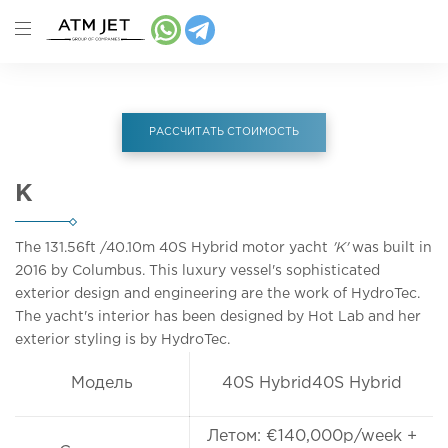
РАССЧИТАТЬ СТОИМОСТЬ
K
The 131.56ft
/40.10m
40S Hybrid motor yacht
'K'
was built in
2016 by Columbus. This luxury vessel's sophisticated
exterior design and engineering are the work of HydroTec.
The yacht's interior has been designed by Hot Lab and her
exterior styling is by HydroTec.
Модель
40S Hybrid40S Hybrid
Летом: €140,000p/week +