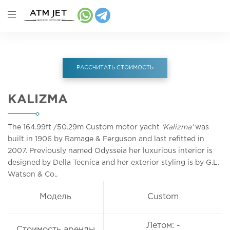
РАССЧИТАТЬ СТОИМОСТЬ
KALIZMA
The 164.99ft
/50.29m
Custom motor yacht
'Kalizma'
was
built in 1906 by Ramage & Ferguson and last refitted in
2007. Previously named Odysseia her luxurious interior is
designed by Della Tecnica and her exterior styling is by G.L.
Watson & Co..
Модель
Custom
Летом: -
Стоимость аренды