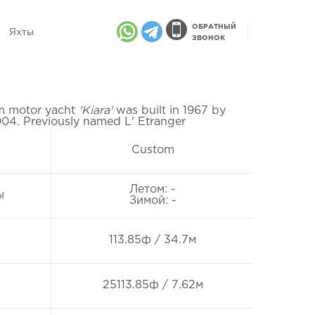
ОБРАТНЫЙ
Яхты
ЗВОНОК
 motor yacht
'Kiara'
was built in 1967 by
2004. Previously named L' Etranger
Custom
Летом: -
ы
Зимой: -
113.85ф / 34.7м
25113.85ф / 7.62м