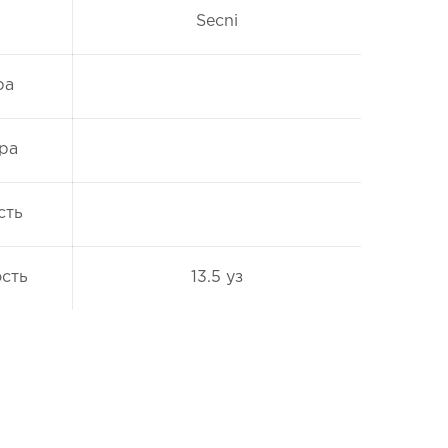
Secni
ра
ра
сть
сть
13.5 уз