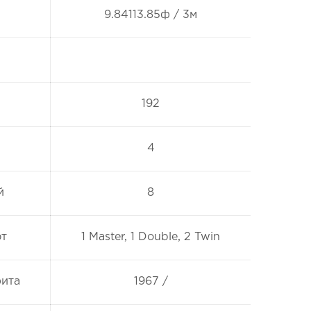
9.84113.85ф / 3м
192
4
й
8
ют
1 Master, 1 Double, 2 Twin
фита
1967 /