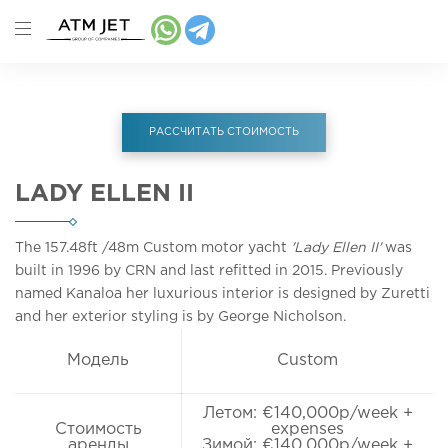
РАССЧИТАТЬ СТОИМОСТЬ
LADY ELLEN II
The 157.48ft
/48m
Custom motor yacht
'Lady Ellen II'
was
built in 1996 by CRN and last refitted in 2015. Previously
named Kanaloa her luxurious interior is designed by Zuretti
and her exterior styling is by George Nicholson.
Модель
Custom
Летом: €140,000p/week +
Стоимость
expenses
аренды
Зимой: €140,000p/week +