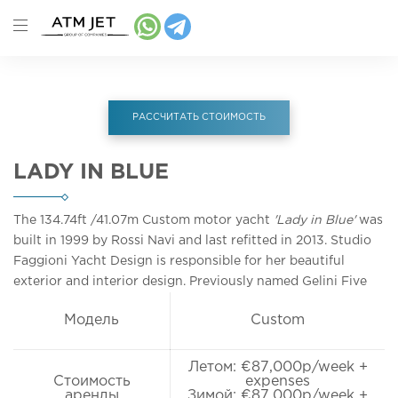
РАССЧИТАТЬ СТОИМОСТЬ
LADY IN BLUE
The 134.74ft
/41.07m
Custom motor yacht
'Lady in Blue'
was
built in 1999 by Rossi Navi and last refitted in 2013. Studio
Faggioni Yacht Design is responsible for her beautiful
exterior and interior design. Previously named Gelini Five
Модель
Custom
Летом: €87,000p/week +
Стоимость
expenses
аренды
Зимой: €87,000p/week +