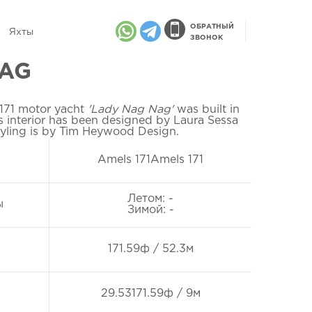
ОБРАТНЫЙ
Яхты
ЗВОНОК
NAG
171 motor yacht
'Lady Nag Nag'
was built in
 interior has been designed by Laura Sessa
tyling is by Tim Heywood Design.
Amels 171Amels 171
Летом: -
ы
Зимой: -
171.59ф / 52.3м
29.53171.59ф / 9м