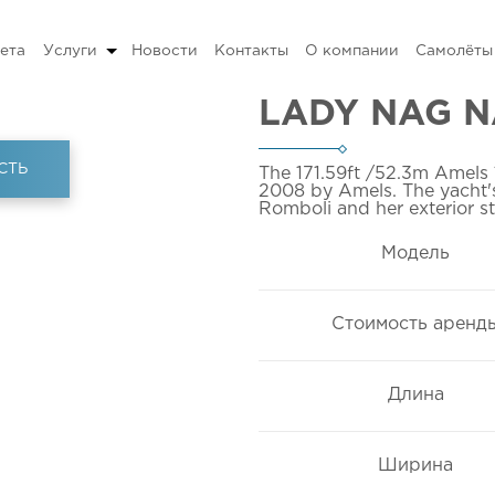
ета
Услуги
Новости
Контакты
О компании
Самолёты
LADY NAG 
СТЬ
The 171.59ft
/52.3m
Amels 
2008 by Amels. The yacht's
Romboli and her exterior s
Модель
Стоимость аренд
Длина
Ширина