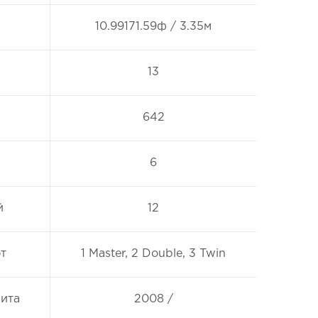
10.99171.59ф / 3.35м
13
642
6
й
12
т
1 Master, 2 Double, 3 Twin
фита
2008 /