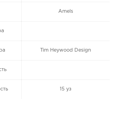
Amels
ра
ра
Tim Heywood Design
сть
сть
15 уз