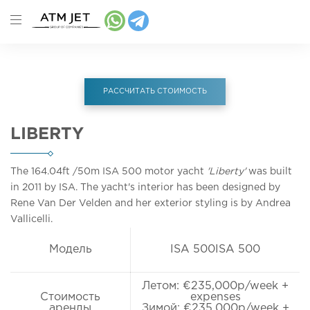
РАССЧИТАТЬ СТОИМОСТЬ
LIBERTY
The 164.04ft
/50m
ISA 500 motor yacht
'Liberty'
was built
in 2011 by ISA. The yacht's interior has been designed by
Rene Van Der Velden and her exterior styling is by Andrea
Vallicelli.
Модель
ISA 500ISA 500
Летом: €235,000p/week +
Стоимость
expenses
аренды
Зимой: €235,000p/week +