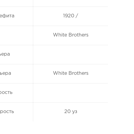
рефита
1920 /
White Brothers
ьера
ьера
White Brothers
рость
рость
20 уз