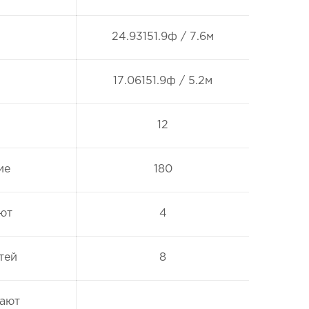
24.93151.9ф / 7.6м
17.06151.9ф / 5.2м
12
ие
180
ют
4
тей
8
кают