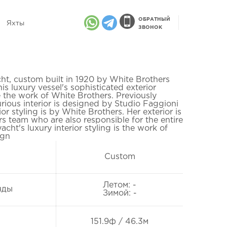
ОБРАТНЫЙ
Яхты
ЗВОНОК
cht, custom built in 1920 by White Brothers
his luxury vessel's sophisticated exterior
 the work of White Brothers. Previously
rious interior is designed by Studio Faggioni
r styling is by White Brothers. Her exterior is
s team who are also responsible for the entire
cht's luxury interior styling is the work of
ign
Custom
Летом: -
нды
Зимой: -
151.9ф / 46.3м