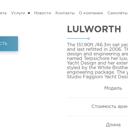
ета
Услуги
Новости
Контакты
О компании
Самолёты
LULWORTH
СТЬ
The 151.90ft
/46.3m
sail ya
and last refitted in 2006. T
design and engineering are
named Terpsichore her luxu
Yacht Design and her exterio
styled by the White Brother
engineering package. The ya
Studio Faggioni Yacht Des
Модель
Стоимость аре
Длина