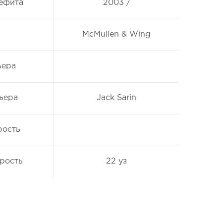
рефита
2003 /
McMullen & Wing
ьера
ьера
Jack Sarin
рость
рость
22 уз