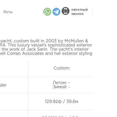
ОБРАТНЫЙ
Яхты
ЗВОНОК
yacht, custom built in 2003 by McMullen &
14. This luxury vessel's sophisticated exterior
the work of Jack Sarin. The yacht's interior
ll Corrao Associates and her exterior styling
Custom
Летом: -
нды
Зимой: -
129.92ф / 39.6м