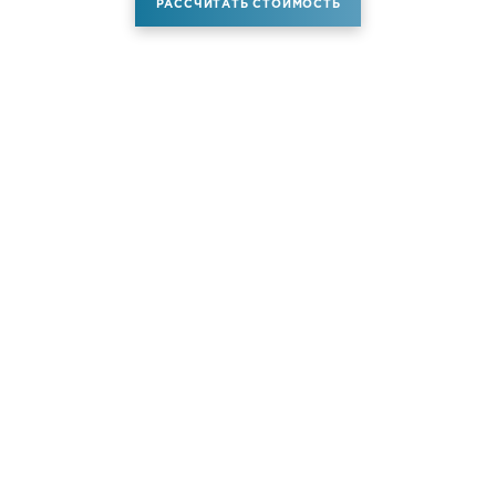
РАССЧИТАТЬ СТОИМОСТЬ
Аренда самолета
Услуги
Новости
Контакты
О компании
Самолёты
Яхты
Больше услуг
© ATM JET 2004-2026. All rights reserved