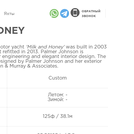
ОБРАТНЫЙ
Яхты
ЗВОНОК
ONEY
otor yacht
'Milk and Honey'
was built in 2003
 refitted in 2013. Palmer Johnson is
r engineering and elegant interior design. The
designed by Palmer Johnson and her exterior
on & Murray & Associates.
Custom
Летом: -
Зимой: -
125ф / 38.1м