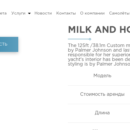
ета
Услуги
Новости
Контакты
О компании
Самолёты
MILK AND H
СТЬ
The 125ft
/38.1m
Custom m
by Palmer Johnson and last
responsible for her superio
yacht's interior has been 
styling is by Palmer Johns
Модель
Стоимость аренды
Длина