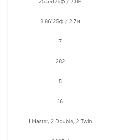
25.59125ф / 7.8м
8.86125ф / 2.7м
7
282
5
16
1 Master, 2 Double, 2 Twin