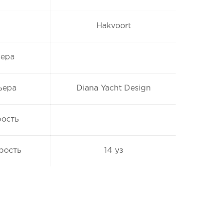
Hakvoort
ьера
ьера
Diana Yacht Design
рость
рость
14 уз