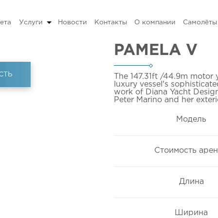
ета
Услуги
Новости
Контакты
О компании
Самолёты
PAMELA V
СТЬ
The 147.31ft
/44.9m
motor y
luxury vessel's sophisticat
work of Diana Yacht Design
Peter Marino and her exteri
Модель
Стоимость аре
Длина
Ширина