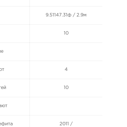
9.51147.31ф / 2.9м
10
ие
ют
4
тей
10
ают
ефита
2011 /