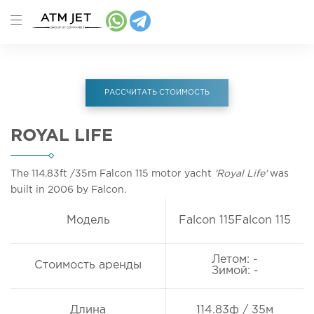
РАССЧИТАТЬ СТОИМОСТЬ
ROYAL LIFE
The 114.83ft
/35m
Falcon 115 motor yacht
'Royal Life'
was
built in 2006 by Falcon.
Модель
Falcon 115Falcon 115
Летом: -
Стоимость аренды
Зимой: -
Длина
114.83ф / 35м