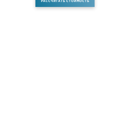
РАССЧИТАТЬ СТОИМОСТЬ
Аренда самолета
Услуги
Новости
Контакты
О компании
Самолёты
Яхты
Больше услуг
© ATM JET 2004-2026. All rights reserved