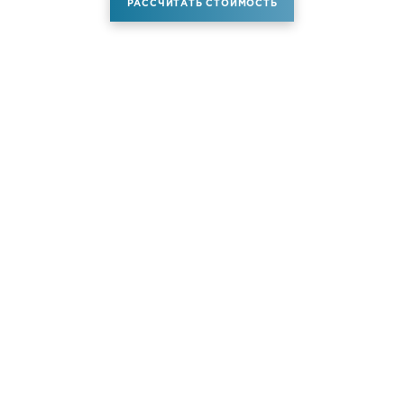
РАССЧИТАТЬ СТОИМОСТЬ
Аренда самолета
Услуги
Новости
Контакты
О компании
Самолёты
Яхты
Больше услуг
© ATM JET 2004-2026. All rights reserved