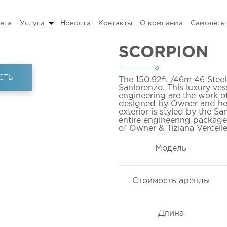
ета
Услуги
Новости
Контакты
О компании
Самолёты
SCORPION
СТЬ
The 150.92ft
/46m
46 Steel
Sanlorenzo. This luxury ves
engineering are the work of
designed by Owner and her 
exterior is styled by the S
entire engineering package. 
of Owner & Tiziana Vercelle
Модель
Стоимость аренды
Длина