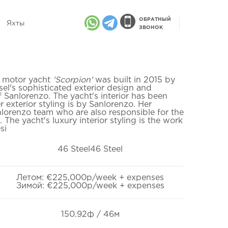
ОБРАТНЫЙ
Яхты
ЗВОНОК
 motor yacht
'Scorpion'
was built in 2015 by
sel's sophisticated exterior design and
 Sanlorenzo. The yacht's interior has been
exterior styling is by Sanlorenzo. Her
anlorenzo team who are also responsible for the
The yacht's luxury interior styling is the work
si
46 Steel46 Steel
Летом: €225,000p/week + expenses
Зимой: €225,000p/week + expenses
150.92ф / 46м