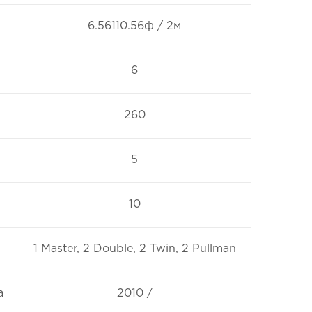
6.56110.56ф / 2м
6
260
5
10
1 Master, 2 Double, 2 Twin, 2 Pullman
а
2010 /