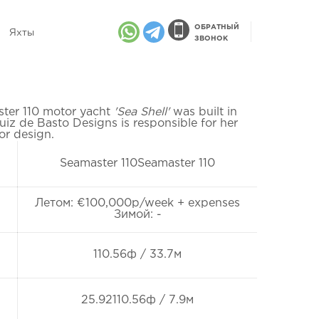
ОБРАТНЫЙ
Яхты
ЗВОНОК
ter 110 motor yacht
'Sea Shell'
was built in
Luiz de Basto Designs is responsible for her
ior design.
Seamaster 110Seamaster 110
Летом: €100,000p/week + expenses
Зимой: -
110.56ф / 33.7м
25.92110.56ф / 7.9м