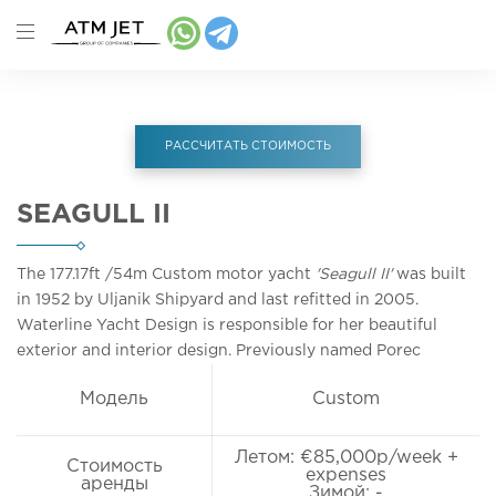
РАССЧИТАТЬ СТОИМОСТЬ
SEAGULL II
The 177.17ft
/54m
Custom motor yacht
'Seagull II'
was built
in 1952 by Uljanik Shipyard and last refitted in 2005.
Waterline Yacht Design is responsible for her beautiful
exterior and interior design. Previously named Porec
Модель
Custom
Летом: €85,000p/week +
Стоимость
expenses
аренды
Зимой: -