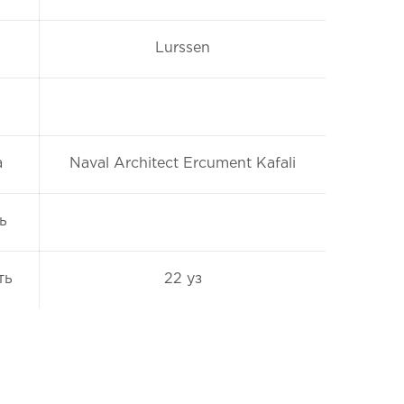
Lurssen
а
Naval Architect Ercument Kafali
ь
ть
22 уз