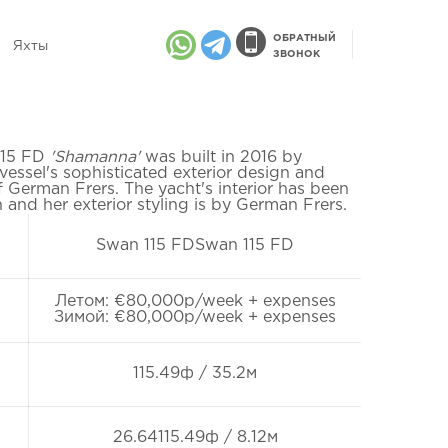
ОБРАТНЫЙ
Яхты
ЗВОНОК
115 FD
'Shamanna'
was built in 2016 by
vessel's sophisticated exterior design and
f German Frers. The yacht's interior has been
and her exterior styling is by German Frers.
Swan 115 FDSwan 115 FD
Летом: €80,000p/week + expenses
Зимой: €80,000p/week + expenses
115.49ф / 35.2м
26.64115.49ф / 8.12м