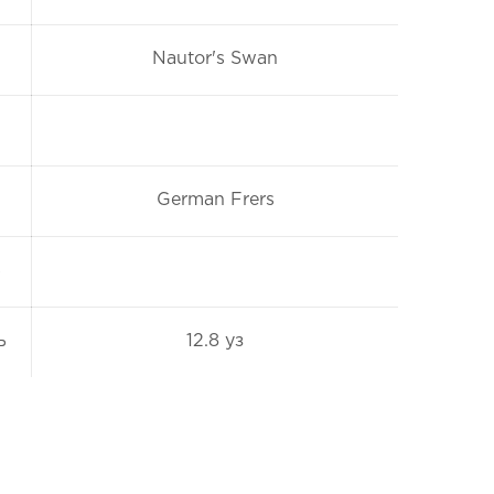
Nautor's Swan
German Frers
ь
ь
12.8 уз