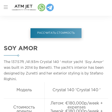
РАССЧИТАТЬ СТОИМОСТЬ
SOY AMOR
The 137.57ft
/41.93m
Crystal 140 ' motor yacht
'Soy Amor'
was built in 2014 by Benetti. The yacht's interior has been
designed by Zuretti and her exterior styling is by Stefano
Righini.
Модель
Crystal 140 'Crystal 140 '
Летом: €180,000p/week +
Стоимость
expenses
аренды
Зимой: €180,000p/week +