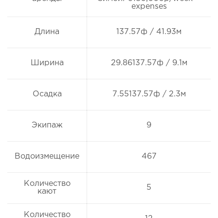
expenses
Длина
137.57ф / 41.93м
Ширина
29.86137.57ф / 9.1м
Осадка
7.55137.57ф / 2.3м
Экипаж
9
Водоизмещение
467
Количество
5
кают
Количество