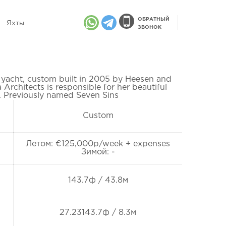
ОБРАТНЫЙ
Яхты
ЗВОНОК
yacht, custom built in 2005 by Heesen and
 Architects is responsible for her beautiful
n. Previously named Seven Sins
Custom
Летом: €125,000p/week + expenses
Зимой: -
143.7ф / 43.8м
27.23143.7ф / 8.3м