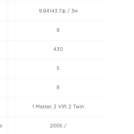
9.84143.7ф / 3м
8
430
5
8
1 Master, 2 VIP, 2 Twin
а
2005 /