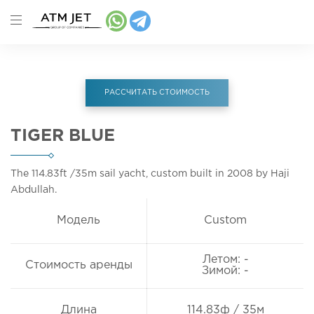
РАССЧИТАТЬ СТОИМОСТЬ
TIGER BLUE
The 114.83ft
/35m
sail yacht, custom built in 2008 by Haji
Abdullah.
Модель
Custom
Летом: -
Стоимость аренды
Зимой: -
Длина
114.83ф / 35м