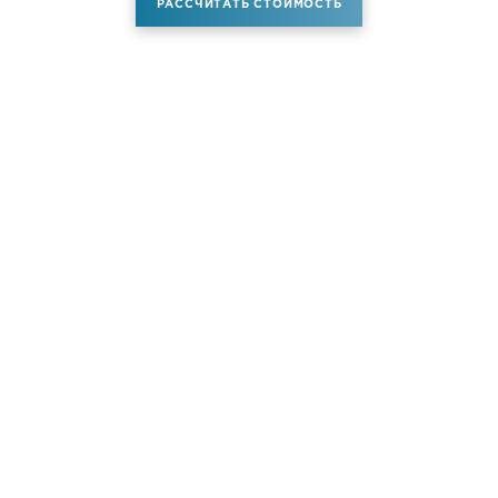
РАССЧИТАТЬ СТОИМОСТЬ
Аренда самолета
Услуги
Новости
Контакты
О компании
Самолёты
Яхты
Больше услуг
© ATM JET 2004-2026. All rights reserved