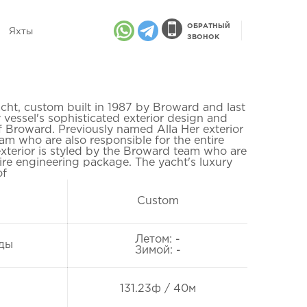
ОБРАТНЫЙ
Яхты
ЗВОНОК
ht, custom built in 1987 by Broward and last
y vessel's sophisticated exterior design and
f Broward. Previously named Alla Her exterior
am who are also responsible for the entire
xterior is styled by the Broward team who are
tire engineering package. The yacht's luxury
of
Custom
Летом: -
ды
Зимой: -
131.23ф / 40м