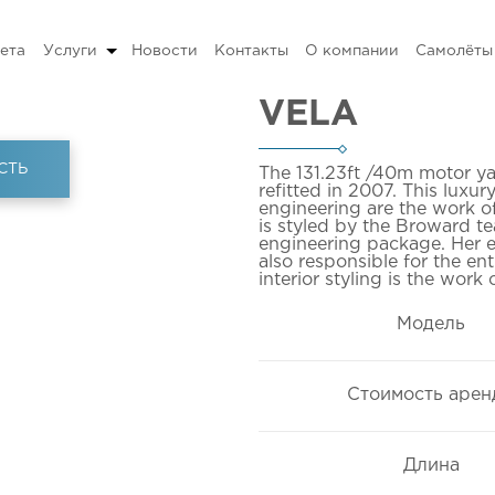
ета
Услуги
Новости
Контакты
О компании
Самолёты
VELA
СТЬ
The 131.23ft
/40m
motor yac
refitted in 2007. This luxur
engineering are the work o
is styled by the Broward te
engineering package. Her e
also responsible for the en
interior styling is the work 
Модель
Стоимость арен
Длина