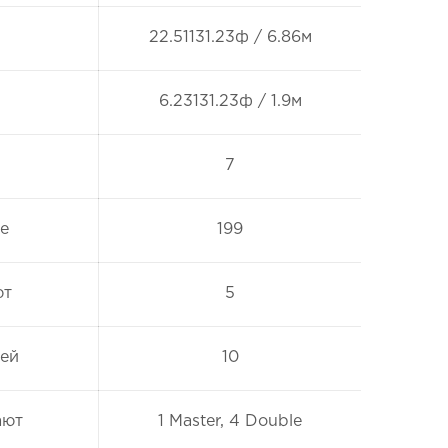
22.51131.23ф / 6.86м
6.23131.23ф / 1.9м
7
е
199
ют
5
тей
10
ают
1 Master, 4 Double