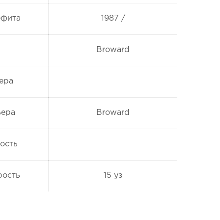
ефита
1987 /
Broward
ера
ьера
Broward
ость
рость
15 уз