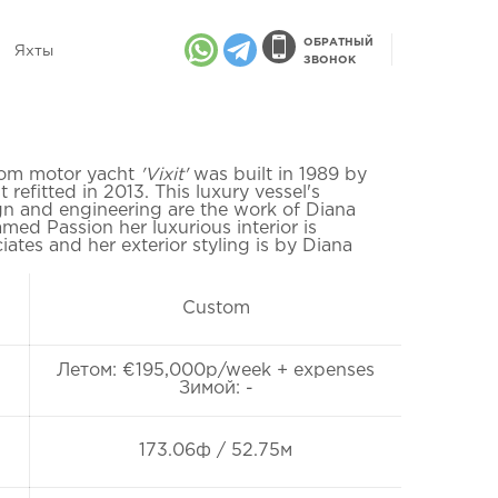
ОБРАТНЫЙ
Яхты
ЗВОНОК
om motor yacht
'Vixit'
was built in 1989 by
refitted in 2013. This luxury vessel's
ign and engineering are the work of Diana
med Passion her luxurious interior is
tes and her exterior styling is by Diana
Custom
Летом: €195,000p/week + expenses
Зимой: -
173.06ф / 52.75м