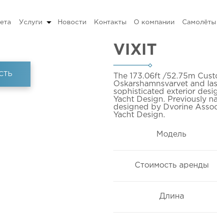
ета
Услуги
Новости
Контакты
О компании
Самолёты
VIXIT
СТЬ
The 173.06ft
/52.75m
Cust
Oskarshamnsvarvet and last 
sophisticated exterior des
Yacht Design. Previously na
designed by Dvorine Associa
Yacht Design.
Модель
Стоимость аренды
Длина