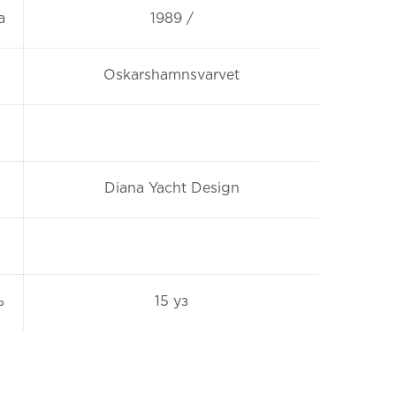
а
1989 /
Oskarshamnsvarvet
Diana Yacht Design
ь
15 уз