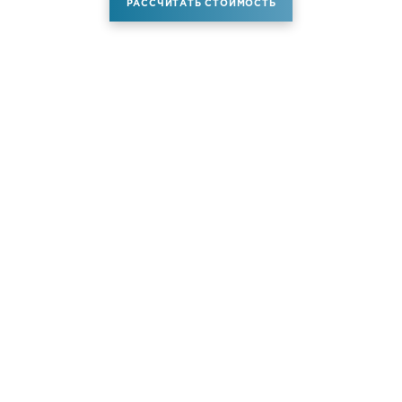
РАССЧИТАТЬ СТОИМОСТЬ
Аренда самолета
Услуги
Новости
Контакты
О компании
Самолёты
Яхты
Больше услуг
© ATM JET 2004-2026. All rights reserved